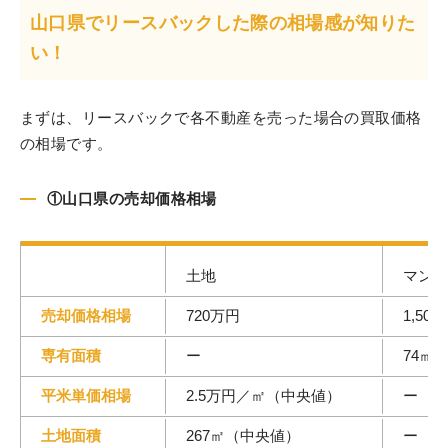
山口県でリースバックした際の相場感が知りた
い！
まずは、リースバックで各不動産を売った場合の買取価格
の相場です。
①山口県の売却価格相場
土地
マンシ
売却価格相場
720万円
1,50
専有面積
ー
74㎡
平米単価相場
2.5万円／㎡（中央値）
ー
土地面積
267㎡（中央値）
ー