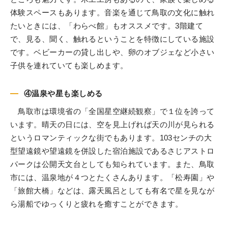
体験スペースもあります。音楽を通じて鳥取の文化に触れ
たいときには、「わらべ館」もオススメです。3階建て
で、見る、聞く、触れるということを特徴にしている施設
です。ベビーカーの貸し出しや、卵のオブジェなど小さい
子供を連れていても楽しめます。
④温泉や星も楽しめる
鳥取市は環境省の「全国星空継続観察」で１位を誇って
います。晴天の日には、空を見上げれば天の川が見られる
というロマンティックな街でもあります。103センチの大
型望遠鏡や望遠鏡を併設した宿泊施設であるさじアストロ
パークは公開天文台としても知られています。また、鳥取
市には、温泉地が４つとたくさんあります。「松寿園」や
「旅館大橋」などは、露天風呂としても有名で星を見なが
ら湯船でゆっくりと疲れを癒すことができます。