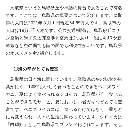
鳥取県というと鳥取砂丘や神話の舞台であることで有名
です。ここでは、鳥取県の概要について紹介します。鳥取
県の人口は2021年３月１日現在54.99万人です。鳥取市の
人口は18万1千人程です。公共交通機関は、鳥取砂丘コナ
ン空港と米子鬼太郎空港と空港は2つあり、他にもJRや新
幹線など空の面でも陸の面でも利便性がいいです。鳥取県
のオススメを4つ紹介します。
①海の幸がとても豊富
鳥取県は日本海に面しています。鳥取県の冬の味覚の松
葉がにや、1年中おいしく食べることのできるベニズワイ
ガニ、夏によく食べられるシロイカ、鳥取県が唯一食べる
ことができるモサエビ、夏においしい岩ガキなどとても豊
富です。ベニズワイガニは、食べるだけではなく、薬など
にも変えられ、人々の生活に関わっています。シロイカは
「白輝姫」として鳥取県でブランド化されています。そし