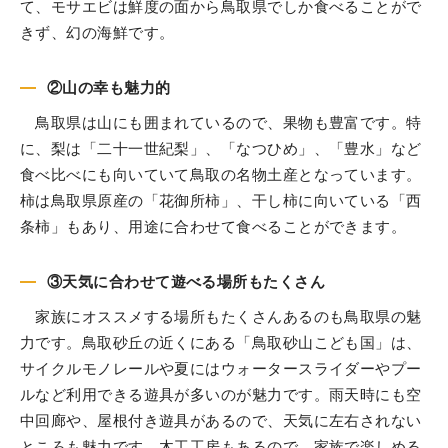
て、モサエビは鮮度の面から鳥取県でしか食べることがで
きず、幻の海鮮です。
②山の幸も魅力的
鳥取県は山にも囲まれているので、果物も豊富です。特
に、梨は「二十一世紀梨」、「なつひめ」、「豊水」など
食べ比べにも向いていて鳥取の名物土産となっています。
柿は鳥取県原産の「花御所柿」、干し柿に向いている「西
条柿」もあり、用途に合わせて食べることができます。
③天気に合わせて遊べる場所もたくさん
家族にオススメする場所もたくさんあるのも鳥取県の魅
力です。鳥取砂丘の近くにある「鳥取砂山こども国」は、
サイクルモノレールや夏にはウォータースライダーやプー
ルなど利用できる遊具が多いのが魅力です。雨天時にも空
中回廊や、屋根付き遊具があるので、天気に左右されない
ところも魅力です。木工工房もあるので、家族で楽しめる