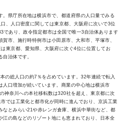
す。県庁所在地は横浜市で、都道府県の人口量でみる
人口、人口密度に関しては東京都、大阪府に次いで3位
33であり、政令指定都市は全国で唯一3自治体あります
須賀市、施行時特例市は小田原市、大和市、平塚市、
産は東京都、愛知県、大阪府に次ぐ4位に位置してお
る自治体です。
り、日本の総人口の約7％を占めています。32年連続で転入
は人口増加が続いています。商業の中心地は横浜市
年の神奈川への本社移転数は320社を超え、東京都に次
浜市では工業化と都市化が同時に進んでおり、京浜工業
みなとみらい21や赤レンガ倉庫、横浜中華街など、都
や江の島などのリゾート地にも恵まれており、日本全