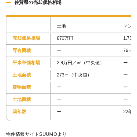
佐賀県の売却価格相場
土地
マンシ
売却価格相場
870万円
1,75
専有面積
ー
76㎡
平米単価相場
2.9万円／㎡（中央値）
ー
土地面積
273㎡（中央値）
ー
建物面積
ー
ー
土地面積
ー
ー
築年数
ー
22年
物件情報サイトSUUMOより