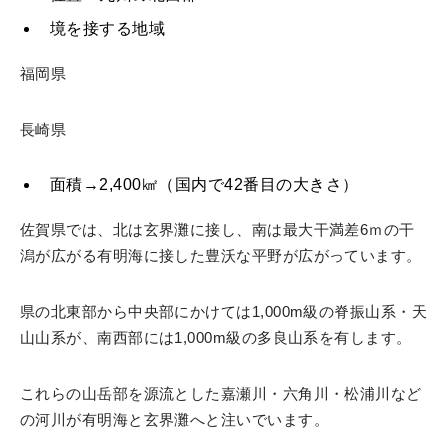
境を接する地域
福岡県
長崎県
面積→2,400㎢（国内で42番目の大きさ）
佐賀県では、北は玄界灘に接し、南は最大干満差6ｍの干
潟が広がる有明海に接した豊沃な平野が広がっています。
県の北東部から中央部にかけては1,000m級の脊振山系・天
山山系が、南西部には1,000m級の多良山系を有します。
これらの山岳部を源流とした嘉瀬川・六角川・松浦川など
の河川が有明海と玄界灘へと注いでいます。