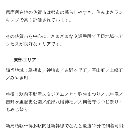
県庁所在地の佐賀市は都市の暮らしやすさ、住みよさラン
キングで高く評価されています。
その佐賀市を中心に、さまざまな交通手段で周辺地域へア
クセスが良好なエリアです。
東部エリア
該当地域：鳥栖市／神埼市／吉野ヶ里町／基山町／上峰町
／みやき町
特徴：駅前不動産スタジアム／とす弥生まつり／九年庵／
吉野ヶ里歴史公園／綾部八幡神社／大興善寺つつじ祭り・
もみじ祭り
新鳥栖駅〜博多駅間は新幹線でなんと最速12分で到着可能