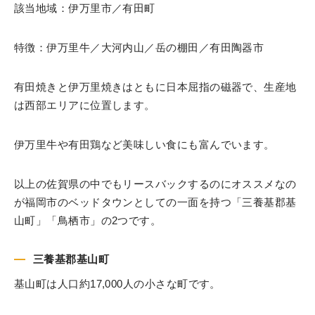
該当地域：伊万里市／有田町
特徴：伊万里牛／大河内山／岳の棚田／有田陶器市
有田焼きと伊万里焼きはともに日本屈指の磁器で、生産地
は西部エリアに位置します。
伊万里牛や有田鶏など美味しい食にも富んでいます。
以上の佐賀県の中でもリースバックするのにオススメなの
が福岡市のベッドタウンとしての一面を持つ「三養基郡基
山町」「鳥栖市」の2つです。
三養基郡基山町
基山町は人口約17,000人の小さな町です。