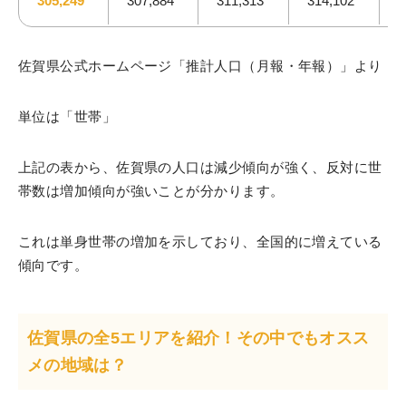
305,249
307,884
311,313
314,102
3
佐賀県公式ホームページ「推計人口（月報・年報）」より
単位は「世帯」
上記の表から、佐賀県の人口は減少傾向が強く、反対に世
帯数は増加傾向が強いことが分かります。
これは単身世帯の増加を示しており、全国的に増えている
傾向です。
佐賀県の全5エリアを紹介！その中でもオスス
メの地域は？